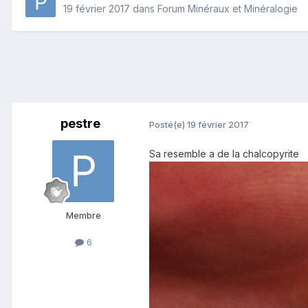
19 février 2017
dans
Forum Minéraux et Minéralogie
pestre
Posté(e)
19 février 2017
Sa resemble a de la chalcopyrite
Membre
6