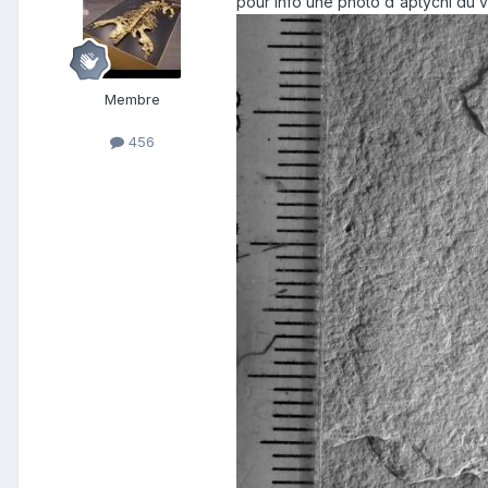
pour info une photo d'aptychi du v
Membre
456