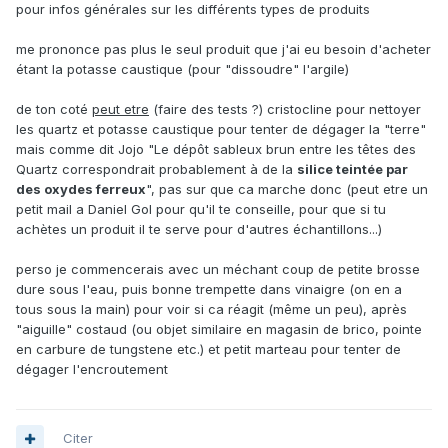
pour infos générales sur les différents types de produits
me prononce pas plus le seul produit que j'ai eu besoin d'acheter
étant la potasse caustique (pour "dissoudre" l'argile)
de ton coté
peut etre
(faire des tests ?) cristocline pour nettoyer
les quartz et potasse caustique pour tenter de dégager la "terre"
mais comme dit Jojo "Le dépôt sableux brun entre les têtes des
Quartz correspondrait probablement à de la
silice teintée par
des oxydes ferreux
", pas sur que ca marche donc (peut etre un
petit mail a Daniel Gol pour qu'il te conseille, pour que si tu
achètes un produit il te serve pour d'autres échantillons...)
perso je commencerais avec un méchant coup de petite brosse
dure sous l'eau, puis bonne trempette dans vinaigre (on en a
tous sous la main) pour voir si ca réagit (même un peu), après
"aiguille" costaud (ou objet similaire en magasin de brico, pointe
en carbure de tungstene etc.) et petit marteau pour tenter de
dégager l'encroutement
Citer