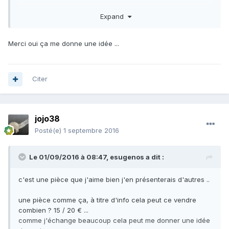
En ce moment sur eb*y on peut trouver tout un tas de
Expand
miettes de cubes récoltés sur les haldes à 20€ ou plus
l'unité..... Pour le coup les prix sont vraiment abusif d'autant
qu'en allant sur place le sol est jonché de morceaux abimés
Merci oui ça me donne une idée ...
comme ceux-là. Mais ça donne une idée de ce que peut
valoir ta pièce.
Citer
jojo38
Posté(e)
1 septembre 2016
Le 01/09/2016 à 08:47,
esugenos
a dit :
c'est une pièce que j'aime bien j'en présenterais d'autres ..
une pièce comme ça, à titre d'info cela peut ce vendre
combien ? 15 / 20 € ...
comme j'échange beaucoup cela peut me donner une idée