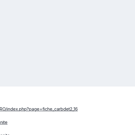
ETRO/index.php?page=fiche_carbdet2_16
énite