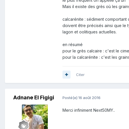
le plus fréquent on appelle ça un "
Mais il existe des grès où les grai
calcarénite : sédiment comportant d
doivent être précisés ainsi que le
lagon et oolitiques actuelles.
en résumé
pour le grès calcaire : c'est le cime
pour la calcarénite : c'est les grai
Citer
Adnane El Figigi
Posté(e)
16 août 2016
Merci infiniment Next50MY..