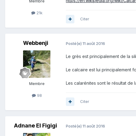
https://en.wikipedia.org/wiki/Calca
Membre
21k
Citer
Webbenji
Posté(e)
11 août 2016
Le grès est principalement de la si
Le calcaire est lui principalement
Les calarénites sont le résultat de
Membre
98
Citer
Adnane El Figigi
Posté(e)
11 août 2016