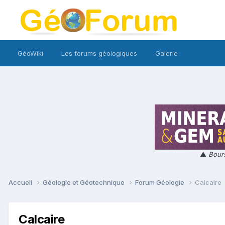
GéoWiki
Les forums géologiques
Galerie
▲
Bours
Accueil
Géologie et Géotechnique
Forum Géologie
Calcaire
Calcaire