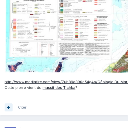
çà me rappelle quelque chose comme propriété optique!
PS: désolé pour le'T' à par,,,
http://www.mediafire.com/view/7ub89o890e54g4b/Géologie Du Maro
Cette pierre vient du
massif des Tichka
?
Citer