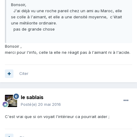
Bonsoir,
J'ai déjà vu une roche pareil chez un ami au Maroc, elle
http://www.mediafire.com/view/7ub89o890e54g4b/Géologie Du M
se colle à l'aimant, et elle a une densité moyenne, c'était
Cette pierre vient du
massif des Tichka
?
une météorite ordinaire.
pas de grande chose
Bonsoir ,
merci pour l'info, celle la elle ne réagit pas à l'aimant ni à l'acide.
Citer
le sablais
Posté(e)
20 mai 2016
C'est vrai que si on voyait l'intérieur ca pourrait aider ;