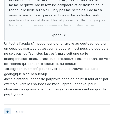
même perplexe par la texture compacte et cristalisée de la
roche, elle brille au soleil. Il n'y pas me semble t'il de mica,
aussi je suis surpris que se soit des schistes lustré, surtout
que la roche se débite en bloc et pas en feuillet. Il n'y a pas
trace de compression comme sur les schistes lustrés
classiques ou l'on devine les poussées. Ce n'est pas du
Expand
calcaire, ni de la dolomie, il me semble que la carriere de
Sollieres exploite la meme roche. Elle est simplement
Un test à l'acide s'impose, donc une rayure au couteau, ou bien
qualifiée de porphyre, ce qui est plutôt vague. Auriez vous
un coup de marteau et test sur la poudre. Il est possible que cela
une idée de sa dénomination?
ne soit pas les "schistes lustrés", mais soit une série
'Merci
briançonnaise. (trias, jurassique, crétacé?). Il est important de voir
les roches qui sont en-dessous et au-dessus
(stratigraphiquement) pour savoir ou tu te trouves. La carte
géologique aide beaucoup.
Jamais entendu parler de porphyre dans ce coin? Il faut aller par
exemple, vers les sources de l'Arc , après Bonneval pour
observer des gneiss avec de gros yeux représentant un granite
porphyrique.
Citer