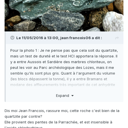
Le 11/05/2016 à 13:00,
jean francois06
a dit :
Pour la photo 1 : Je ne pense pas que cela soit du quartzite,
mais un test de dureté et le test HCl apportera la réponse. Il
y a entre Aussois et Sardière des marbres chloriteux, on
peut les voir au Parc archéologique des Lozes, mais il me
semble qu'ils sont plus gris. Quant à l'argument du volume
(les blocs dépassent la tonne), il y a entre Bramans et
modane des affleurements très important de cet anhydrite
avec du gypse et des dolomies. On peut aussi les voir en
Expand
remontant le vallon d'ambin, non loin de Braman.
Dis moi Jean Francois, rassure moi, cette roche c'est bien de la
quartzite par contre?
Elle provient des pentes de la Parrachée, et est insensible à
l'acide chlorhydrique...