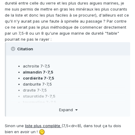
dureté entre celle du verre et les plus dures aigues marines, je
me suis permis de mettre en gras les minéraux les plus courants
de la liste et donc les plus faciles à se procurer), d'ailleurs est ce
qu'il n'y aurait pas une faute à spinelle au passage ? Par contre
ce ne serait pas le plus méthodique de commencer directement
par un 7,5-8 ou un 8 qu'une aigue marine de dureté "faible"
pourrait ne pas le rayer :
Citation
achroïte 7-7,5
almandin 7-7,5
cordiérite 7-7,5
danburite 7-7,5
dravite 7-7,5
staurotide 7-7,5
tourmaline 7-7,5
Expand
chrome 7,5
euclase 7,5
pyrope 7,5
Sinon une
liste plus complète
(7,5<dr<8), dans tout ça tu dois
zircon 7,5
bien en avoir un !