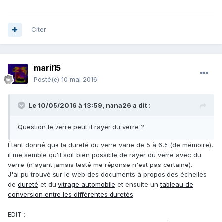
aigue marine 7,5-8
émeraude 7,5-8
grossulaire 7,5-8
Citer
phénacite 7,5-8
héliodore 7,5-8
8/
maril15
Posté(e)
10 mai 2016
spinel 8
topaze 8
Le 10/05/2016 à 13:59,
nana26
a dit :
Question le verre peut il rayer du verre ?
Étant donné que la dureté du verre varie de 5 à 6,5 (de mémoire),
il me semble qu'il soit bien possible de rayer du verre avec du
verre (n'ayant jamais testé me réponse n'est pas certaine).
J'ai pu trouvé sur le web des documents à propos des échelles
de
dureté
et du
vitrage automobile
et ensuite un
tableau de
conversion entre les différentes duretés
.
EDIT :