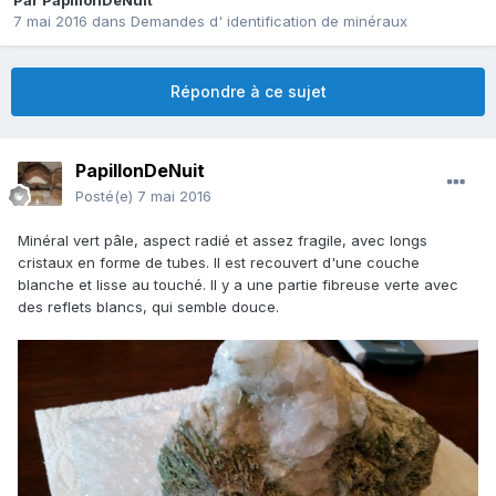
Par
PapillonDeNuit
7 mai 2016
dans
Demandes d' identification de minéraux
Répondre à ce sujet
PapillonDeNuit
Posté(e)
7 mai 2016
Minéral vert pâle, aspect radié et assez fragile, avec longs
cristaux en forme de tubes. Il est recouvert d'une couche
blanche et lisse au touché. Il y a une partie fibreuse verte avec
des reflets blancs, qui semble douce.