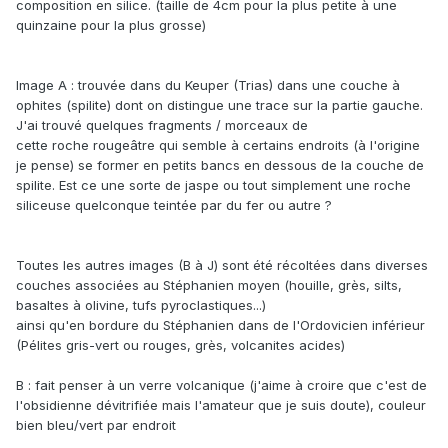
composition en silice. (taille de 4cm pour la plus petite à une
quinzaine pour la plus grosse)
Image A : trouvée dans du Keuper (Trias) dans une couche à
ophites (spilite) dont on distingue une trace sur la partie gauche.
J'ai trouvé quelques fragments / morceaux de
cette roche rougeâtre qui semble à certains endroits (à l'origine
je pense) se former en petits bancs en dessous de la couche de
spilite. Est ce une sorte de jaspe ou tout simplement une roche
siliceuse quelconque teintée par du fer ou autre ?
Toutes les autres images (B à J) sont été récoltées dans diverses
couches associées au Stéphanien moyen (houille, grès, silts,
basaltes à olivine, tufs pyroclastiques...)
ainsi qu'en bordure du Stéphanien dans de l'Ordovicien inférieur
(Pélites gris-vert ou rouges, grès, volcanites acides)
B : fait penser à un verre volcanique (j'aime à croire que c'est de
l'obsidienne dévitrifiée mais l'amateur que je suis doute), couleur
bien bleu/vert par endroit