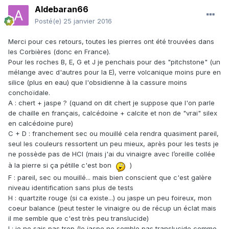
Aldebaran66
Posté(e)
25 janvier 2016
Merci pour ces retours, toutes les pierres ont été trouvées dans
les Corbières (donc en France).
Pour les roches B, E, G et J je penchais pour des "pitchstone" (un
mélange avec d'autres pour la E), verre volcanique moins pure en
silice (plus en eau) que l'obsidienne à la cassure moins
conchoïdale.
A : chert + jaspe ? (quand on dit chert je suppose que l'on parle
de chaille en français, calcédoine + calcite et non de "vrai" silex
en calcédoine pure)
C + D : franchement sec ou mouillé cela rendra quasiment pareil,
seul les couleurs ressortent un peu mieux, après pour les tests je
ne possède pas de HCI (mais j'ai du vinaigre avec l’oreille collée
à la pierre si ça pétille c'est bon
)
F : pareil, sec ou mouillé... mais bien conscient que c'est galère
niveau identification sans plus de tests
H : quartzite rouge (si ca existe...) ou jaspe un peu foireux, mon
coeur balance (peut tester le vinaigre ou de récup un éclat mais
il me semble que c'est très peu translucide)
I : je ne sais pas trop (le jaspe ne semble pas translucide comme