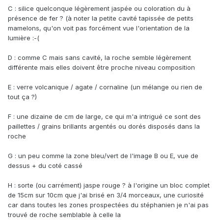
C : silice quelconque légèrement jaspée ou coloration du à
présence de fer ? (à noter la petite cavité tapissée de petits
mamelons, qu'on voit pas forcément vue l'orientation de la
lumière :-(
D : comme C mais sans cavité, la roche semble légèrement
différente mais elles doivent être proche niveau composition
E : verre volcanique / agate / cornaline (un mélange ou rien de
tout ça ?)
F : une dizaine de cm de large, ce qui m'a intrigué ce sont des
paillettes / grains brillants argentés ou dorés disposés dans la
roche
G : un peu comme la zone bleu/vert de l'image B ou E, vue de
dessus + du coté cassé
H : sorte (ou carrément) jaspe rouge ? à l'origine un bloc complet
de 15cm sur 10cm que j'ai brisé en 3/4 morceaux, une curiosité
car dans toutes les zones prospectées du stéphanien je n'ai pas
trouvé de roche semblable à celle la