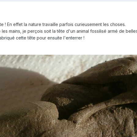
 ! En effet la nature travaille parfois curieusement les choses.
 les mains, je perçois soit la tête d'un animal fossilisé armé de bell
fabriqué cette tête pour ensuite l'enterrer !