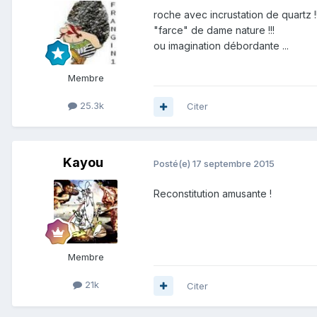
roche avec incrustation de quartz !
"farce" de dame nature !!!
ou imagination débordante ...
Membre
25.3k
Citer
Kayou
Posté(e)
17 septembre 2015
Reconstitution amusante !
Membre
21k
Citer