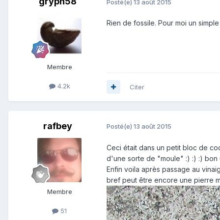
gryph58
Posté(e)
13 août 2015
Rien de fossile. Pour moi un simple 
Membre
4.2k
Citer
rafbey
Posté(e)
13 août 2015
Ceci était dans un petit bloc de co
d'une sorte de "moule" :) :) :) bon
Enfin voila après passage au vinai
bref peut être encore une pierre m
Membre
51