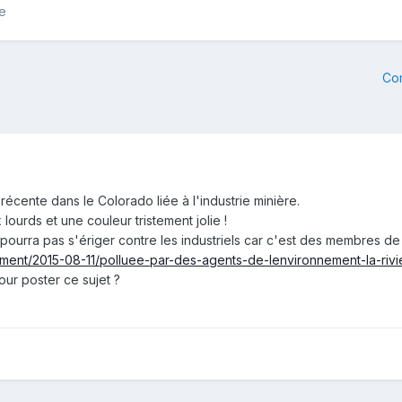
le
Co
écente dans le Colorado liée à l'industrie minière.
ourds et une couleur tristement jolie !
pourra pas s'ériger contre les industriels car c'est des membres d
nement/2015-08-11/polluee-par-des-agents-de-lenvironnement-la-ri
pour poster ce sujet ?