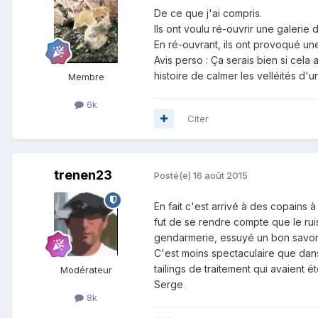
De ce que j'ai compris.
Ils ont voulu ré-ouvrir une galerie
En ré-ouvrant, ils ont provoqué une 
Avis perso : Ça serais bien si cela a
histoire de calmer les velléités d'
Membre
6k
Citer
trenen23
Posté(e)
16 août 2015
En fait c'est arrivé à des copains à
fut de se rendre compte que le ruiss
gendarmerie, essuyé un bon savon...
C'est moins spectaculaire que dans 
tailings de traitement qui avaient é
Modérateur
Serge
8k