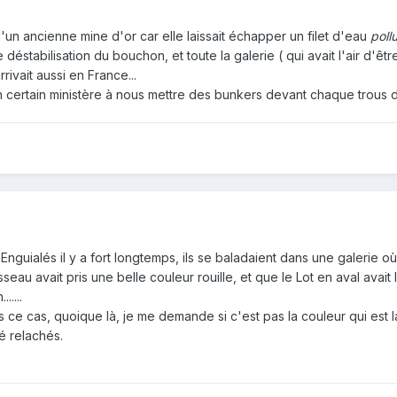
 d'un ancienne mine d'or car elle laissait échapper un filet d'eau
poll
déstabilisation du bouchon, et toute la galerie ( qui avait l'air d'êtr
rrivait aussi en France...
un certain ministère à nous mettre des bunkers devant chaque trous d
 Enguialés il y a fort longtemps, ils se baladaient dans une galerie o
eau avait pris une belle couleur rouille, et que le Lot en aval avait 
....
ce cas, quoique là, je me demande si c'est pas la couleur qui est la
té relachés.