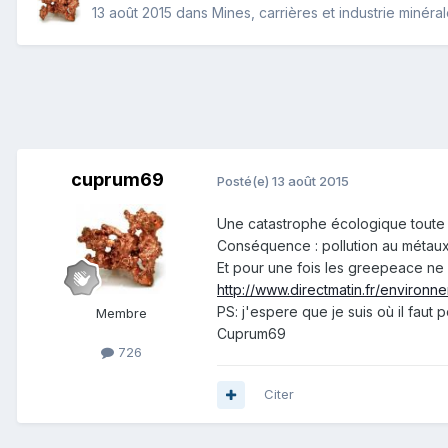
13 août 2015
dans
Mines, carrières et industrie minéra
cuprum69
Posté(e)
13 août 2015
Une catastrophe écologique toute r
Conséquence : pollution au métaux l
Et pour une fois les greepeace ne 
http://www.directmatin.fr/environ
PS: j'espere que je suis où il faut 
Membre
Cuprum69
726
Citer