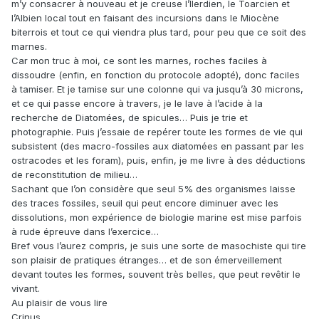
m’y consacrer à nouveau et je creuse l’Ilerdien, le Toarcien et
l’Albien local tout en faisant des incursions dans le Miocène
biterrois et tout ce qui viendra plus tard, pour peu que ce soit des
marnes.
Car mon truc à moi, ce sont les marnes, roches faciles à
dissoudre (enfin, en fonction du protocole adopté), donc faciles
à tamiser. Et je tamise sur une colonne qui va jusqu’à 30 microns,
et ce qui passe encore à travers, je le lave à l’acide à la
recherche de Diatomées, de spicules… Puis je trie et
photographie. Puis j’essaie de repérer toute les formes de vie qui
subsistent (des macro-fossiles aux diatomées en passant par les
ostracodes et les foram), puis, enfin, je me livre à des déductions
de reconstitution de milieu…
Sachant que l’on considère que seul 5% des organismes laisse
des traces fossiles, seuil qui peut encore diminuer avec les
dissolutions, mon expérience de biologie marine est mise parfois
à rude épreuve dans l’exercice…
Bref vous l’aurez compris, je suis une sorte de masochiste qui tire
son plaisir de pratiques étranges… et de son émerveillement
devant toutes les formes, souvent très belles, que peut revêtir le
vivant.
Au plaisir de vous lire
Crinus