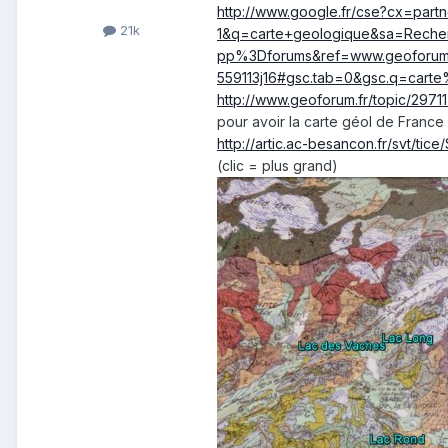
http://www.google.fr/cse?cx=pa
21k
1&q=carte+geologique&sa=Rech
pp%3Dforums&ref=www.geoforu
559113j16#gsc.tab=0&gsc.q=cart
http://www.geoforum.fr/topic/2971
pour avoir la carte géol de France 
http://artic.ac-besancon.fr/svt/ti
(clic = plus grand)