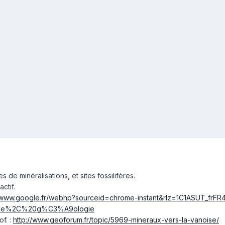
s de minéralisations, et sites fossilifères.
actif.
//www.google.fr/webhp?sourceid=chrome-instant&rlz=1C1ASUT_fr
ise%2C%20g%C3%A9ologie
f. :
http://www.geoforum.fr/topic/5969-mineraux-vers-la-vanoise/