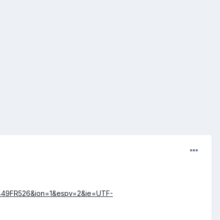
FR449FR526&ion=1&espv=2&ie=UTF-