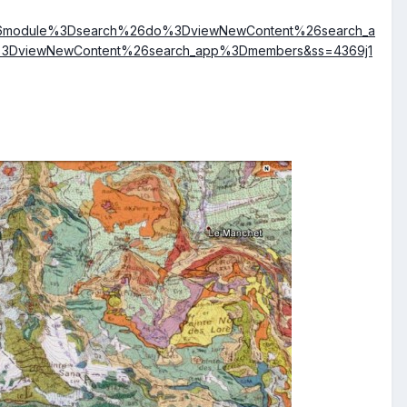
%26module%3Dsearch%26do%3DviewNewContent%26search_a
3DviewNewContent%26search_app%3Dmembers&ss=4369j1