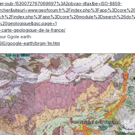
rtner-pub-1530072767069697%3A2pbvao-dtax&ie=ISO-8859-
ercher&siteurl=www.geoforum.fr%2Findex.php%3Fapp%3Dcore
m.fr%2Findex.php%3Fapp%3Dcore%26module%3Dsearch%26do%
e%20geologique&gsc.page=1
1-carte-geologique-de-la-france/
sur Ggole earth:
ce/SIG/google-earth/brgm-1m.htm