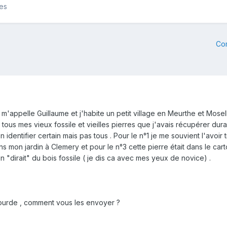
les
Co
e m'appelle Guillaume et j'habite un petit village en Meurthe et Mosel
us mes vieux fossile et vieilles pierres que j'avais récupérer durant
 identifier certain mais pas tous . Pour le n°1 je me souvient l'avoir
mon jardin à Clemery et pour le n°3 cette pierre était dans le carton
n "dirait" du bois fossile ( je dis ca avec mes yeux de novice) .
ourde , comment vous les envoyer ?