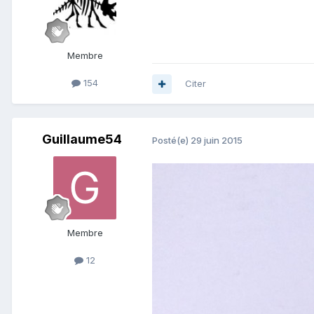
Membre
154
Citer
Guillaume54
Posté(e)
29 juin 2015
Membre
12