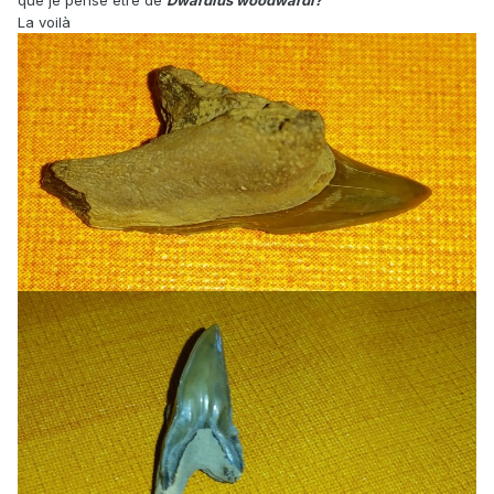
que je pense être de
Dwardius woodwardi?
La voilà