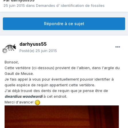
Par
darhyuss55
25 juin 2015
dans
Demandes d' identification de fossiles
Répondre à ce sujet
darhyuss55
Posté(e)
25 juin 2015
Bonsoir,
Cette vertèbre (ci-dessous) provient de l'albien, dans l'argile du
Gault de Meuse.
Je fais appel à vous pour éventuellement pouvoir identifier à
quelle espèce de requin appartient cette vertèbre.
J'ai déjà trouvé des dents de requin que je pense être de
dwardius woodwardi
à cet endroit.
Merci d'avance!