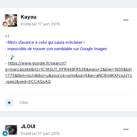
Kayou
Posté(e)
17 juin 2015
+1
- Merci d'avance à celui qui saura m'éclairer !
-
i
mpossible de trouver son semblable sur Google Images
-
-
https://www.google.fr/search?
q=marcassite&rlz=1C1ASUT_frFR449FR526&espv=2&biw=1600&bih
=775&tbm=isch&tbo=u&source=univ&sa=X&ei=aNCBVdKXFciuUYz
-gagJ&ved=0CCAQsAQ
Citer
JLOUI
Posté(e)
17 juin 2015