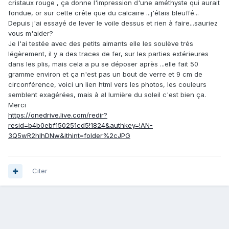
cristaux rouge , ça donne l'impression d'une améthyste qui aurait
fondue, or sur cette crête que du calcaire ...j'étais bleuffé...
Depuis j'ai essayé de lever le voile dessus et rien à faire...sauriez
vous m'aider?
Je l'ai testée avec des petits aimants elle les soulève trés
légèrement, il y a des traces de fer, sur les parties extérieures
dans les plis, mais cela a pu se déposer après ...elle fait 50
gramme environ et ça n'est pas un bout de verre et 9 cm de
circonférence, voici un lien html vers les photos, les couleurs
semblent exagérées, mais à al lumière du soleil c'est bien ça.
Merci
https://onedrive.live.com/redir?
resid=b4b0ebf150251cd5!1824&authkey=!AN-
3Q5wR2hlhDNw&ithint=folder%2cJPG
Citer