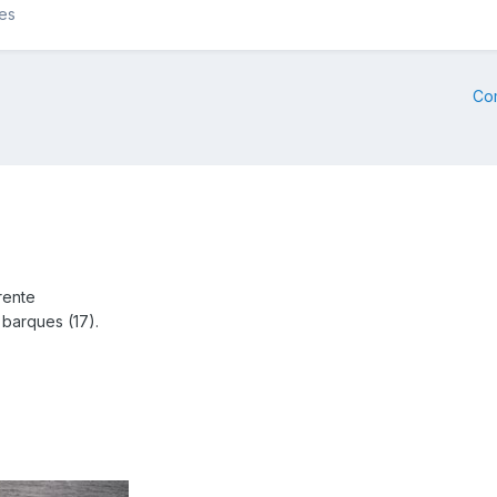
les
Co
rente
 barques (17).