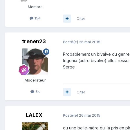
Membre
154
Citer
trenen23
Posté(e)
26 mai 2015
Probablement un bivalve du genre "p
trigonia (autre bivalve) elles ress
Serge
Modérateur
8k
Citer
LALEX
Posté(e)
26 mai 2015
ou une belle-mère qui la pris en p