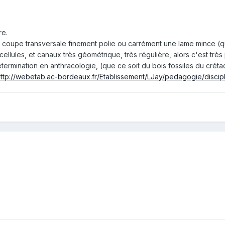
re.
ne coupe transversale finement polie ou carrément une lame mince (
cellules, et canaux très géométrique, très régulière, alors c'est t
 détermination en anthracologie, (que ce soit du bois fossiles du crét
ttp://webetab.ac-bordeaux.fr/Etablissement/LJay/pedagogie/discipl