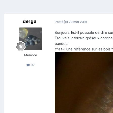
dergu
Posté(e)
23 mai 2015
Bonjours. Est-il possible de dire 
Trouvé sur terrain gréseux continen
bandes.
Y'a t-il une référence sur les bois 
Membre
97