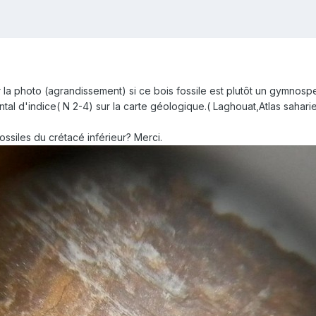
sur la photo (agrandissement) si ce bois fossile est plutôt un gymn
tal d'indice( N 2-4) sur la carte géologique.( Laghouat,Atlas saharie
fossiles du crétacé inférieur? Merci.