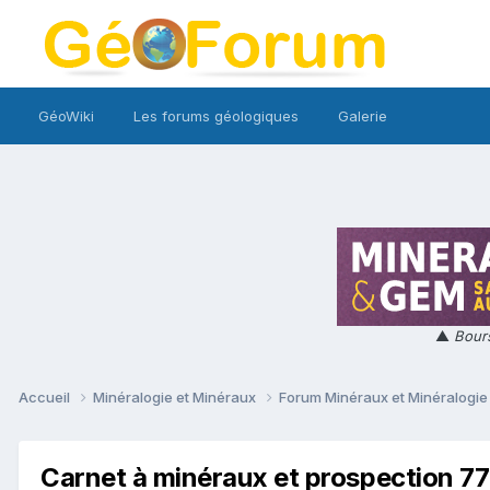
GéoWiki
Les forums géologiques
Galerie
▲
Bours
Accueil
Minéralogie et Minéraux
Forum Minéraux et Minéralogi
Carnet à minéraux et prospection 77