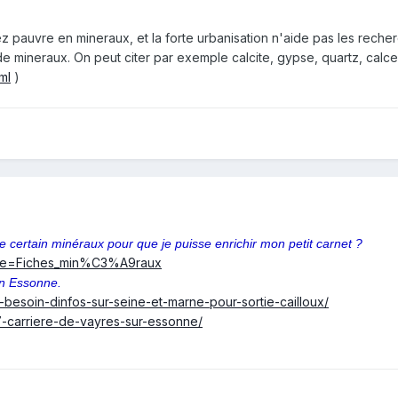
ez pauvre en mineraux, et la forte urbanisation n'aide pas les reche
 de mineraux. On peut citer par exemple calcite, gypse, quartz, calced
ml
)
certain minéraux pour que je puisse enrichir mon petit carnet ?
title=Fiches_min%C3%A9raux
en Essonne.
-besoin-dinfos-sur-seine-et-marne-pour-sortie-cailloux/
7-carriere-de-vayres-sur-essonne/