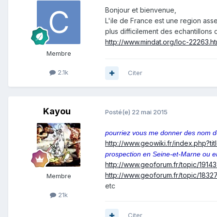
Bonjour et bienvenue,
L'ile de France est une region ass
plus difficilement des echantillons
http://www.mindat.org/loc-22263.ht
Membre
2.1k
Citer
Kayou
Posté(e)
22 mai 2015
pourriez vous me donner des nom de 
http://www.geowiki.fr/index.php?
prospection en Seine-et-Marne ou 
http://www.geoforum.fr/topic/19143
http://www.geoforum.fr/topic/1832
Membre
etc
21k
Citer