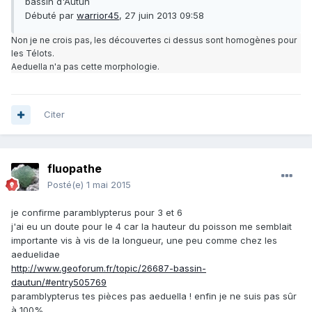
bassin d'Autun
Débuté par
warrior45
, 27 juin 2013 09:58
Non je ne crois pas, les découvertes ci dessus sont homogènes pour
les Télots.
Aeduella n'a pas cette morphologie.
Citer
fluopathe
Posté(e)
1 mai 2015
je confirme paramblypterus pour 3 et 6
j'ai eu un doute pour le 4 car la hauteur du poisson me semblait
importante vis à vis de la longueur, une peu comme chez les
aeduelidae
http://www.geoforum.fr/topic/26687-bassin-
dautun/#entry505769
paramblypterus tes pièces pas aeduella ! enfin je ne suis pas sûr
à 100%