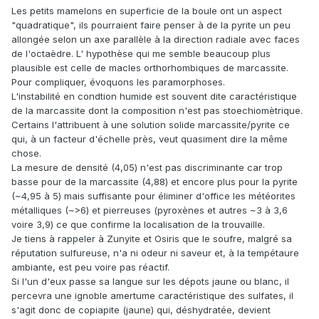
Les petits mamelons en superficie de la boule ont un aspect
"quadratique", ils pourraient faire penser à de la pyrite un peu
allongée selon un axe parallèle à la direction radiale avec faces
de l'octaèdre. L' hypothèse qui me semble beaucoup plus
plausible est celle de macles orthorhombiques de marcassite.
Pour compliquer, évoquons les paramorphoses.
L'instabilité en condtion humide est souvent dite caractéristique
de la marcassite dont la composition n'est pas stoechiomètrique.
Certains l'attribuent à une solution solide marcassite/pyrite ce
qui, à un facteur d'échelle près, veut quasiment dire la même
chose.
La mesure de densité (4,05) n'est pas discriminante car trop
basse pour de la marcassite (4,88) et encore plus pour la pyrite
(~4,95 à 5) mais suffisante pour éliminer d'office les météorites
métalliques (~>6) et pierreuses (pyroxènes et autres ~3 à 3,6
voire 3,9) ce que confirme la localisation de la trouvaille.
Je tiens à rappeler à Zunyite et Osiris que le soufre, malgré sa
réputation sulfureuse, n'a ni odeur ni saveur et, à la tempétaure
ambiante, est peu voire pas réactif.
Si l'un d'eux passe sa langue sur les dépots jaune ou blanc, il
percevra une ignoble amertume caractéristique des sulfates, il
s'agit donc de copiapite (jaune) qui, déshydratée, devient