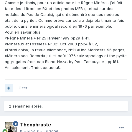
Comme je disais, pour un article pour Le Règne Minéral, j'ai fait
faire des diffraction RX et des photos MEB (surtout sur des
nodules du Pas de Calais), qui ont démontré que ces nodules
était de la pyrite... Comme prévu car cela a déjà était mainte fois
publié, dans le minéralogical record en 1976 par exemple.
Pour en savoir plus :
«Règne Minéral» N°25 janvier 1999 pp29 à 41,
«Minéraux et Fossiles» N°321 Oct 2003 pp24 à 32,
«ExtraLapis», la revue allemande, N°11 «Und Markasit» 96 pages,
«Mineralocal Record» juillet-août 1976 : «Morphology of the pyrite
aggregates from cap Blanc-Nez», by Paul Tambuyser , pp181.
Amicalement, Théo, :coucou!:.
Citer
2 semaines après...
Théophraste
Posté(e)
8 avril 2006