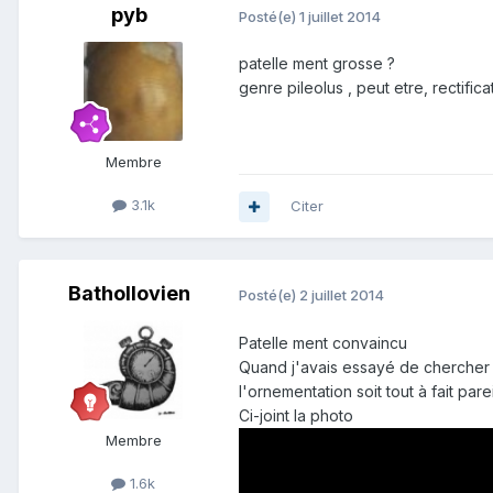
pyb
Posté(e)
1 juillet 2014
patelle ment grosse ?
genre pileolus , peut etre, rectific
Membre
3.1k
Citer
Bathollovien
Posté(e)
2 juillet 2014
Patelle ment convaincu
Quand j'avais essayé de chercher 
l'ornementation soit tout à fait parei
Ci-joint la photo
Membre
1.6k