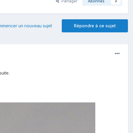
Partager
Abonnés
2
mmencer un nouveau sujet
Répondre à ce sujet
uite.