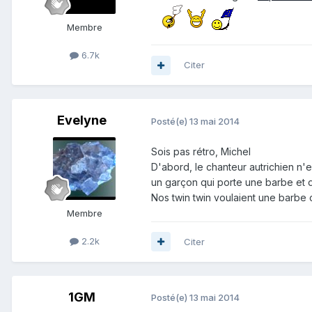
Membre
6.7k
Citer
Evelyne
Posté(e)
13 mai 2014
Sois pas rétro, Michel
D'abord, le chanteur autrichien n'
un garçon qui porte une barbe et 
Nos twin twin voulaient une barbe 
Membre
2.2k
Citer
1GM
Posté(e)
13 mai 2014