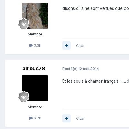
disons q ils ne sont venues que pour
Membre
3.3k
Citer
airbus78
Posté(e)
12 mai 2014
Et les seuls à chanter français !.....
Membre
6.7k
Citer