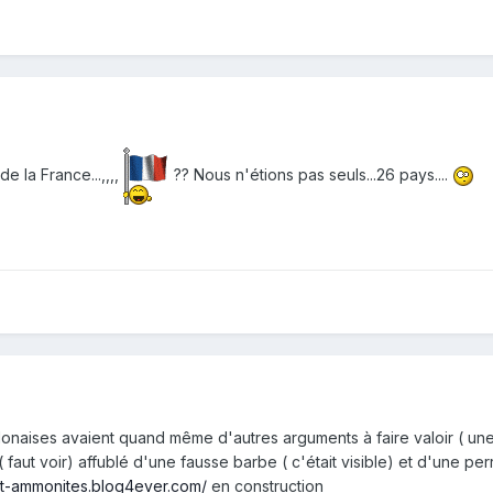
 la France...,,,,
?? Nous n'étions pas seuls...26 pays....
lonaises avaient quand même d'autres arguments à faire valoir ( un
 faut voir) affublé d'une fausse barbe ( c'était visible) et d'une per
-et-ammonites.blog4ever.com/
en construction