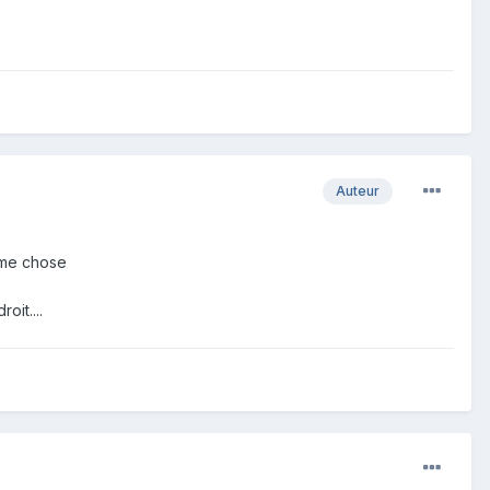
Auteur
même chose
it....