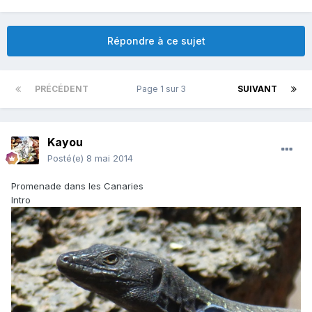
Répondre à ce sujet
PRÉCÉDENT
Page 1 sur 3
SUIVANT
Kayou
Posté(e)
8 mai 2014
Promenade dans les Canaries
Intro