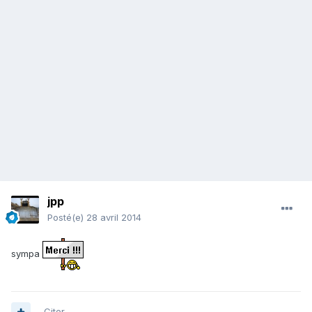
jpp
Posté(e)
28 avril 2014
sympa
Citer