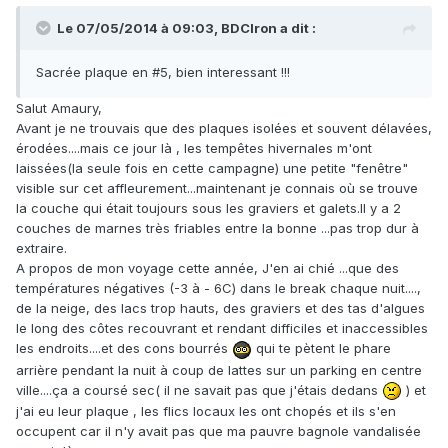
Le 07/05/2014 à 09:03, BDCIron a dit :
Sacrée plaque en #5, bien interessant !!!
Salut Amaury,
Avant je ne trouvais que des plaques isolées et souvent délavées,
érodées....mais ce jour là , les tempêtes hivernales m'ont
laissées(la seule fois en cette campagne) une petite "fenêtre"
visible sur cet affleurement...maintenant je connais où se trouve
la couche qui était toujours sous les graviers et galets.Il y a 2
couches de marnes très friables entre la bonne ...pas trop dur à
extraire.
A propos de mon voyage cette année, J'en ai chié ...que des
températures négatives (-3 à - 6C) dans le break chaque nuit....,
de la neige, des lacs trop hauts, des graviers et des tas d'algues
le long des côtes recouvrant et rendant difficiles et inaccessibles
les endroits....et des cons bourrés
qui te pètent le phare
arrière pendant la nuit à coup de lattes sur un parking en centre
ville....ça a coursé sec( il ne savait pas que j'étais dedans
) et
j'ai eu leur plaque , les flics locaux les ont chopés et ils s'en
occupent car il n'y avait pas que ma pauvre bagnole vandalisée