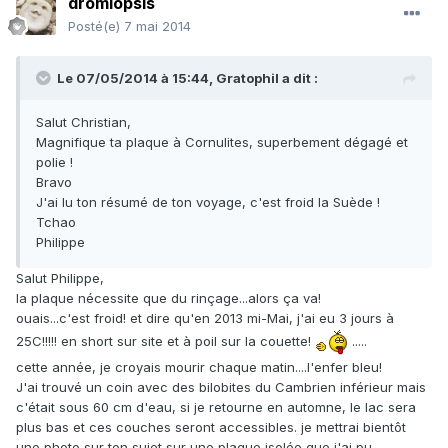
dromiopsis
Posté(e)
7 mai 2014
Le 07/05/2014 à 15:44, Gratophil a dit :
Salut Christian,
Magnifique ta plaque à Cornulites, superbement dégagé et
polie !
Bravo
J'ai lu ton résumé de ton voyage, c'est froid la Suède !
Tchao
Philippe
Salut Philippe,
la plaque nécessite que du rinçage...alors ça va!
ouais...c'est froid! et dire qu'en 2013 mi-Mai, j'ai eu 3 jours à
25C!!!!! en short sur site et à poil sur la couette!
.....
cette année, je croyais mourir chaque matin....l'enfer bleu!
J'ai trouvé un coin avec des bilobites du Cambrien inférieur mais
c'était sous 60 cm d'eau, si je retourne en automne, le lac sera
plus bas et ces couches seront accessibles. je mettrai bientôt
une photo sur ton sujet sur une plaque isolée que j'ai pu