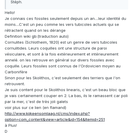
Stéph.
Hello!
Je connais ces fossiles seulement depuis un an....leur identité du
moins....C'est un peu comme les vers tubicoles actuels qui se
rétractent quand on les dérange
Definition wiki gb:(traduction auto)
Cornulites (Schlotheim, 1820) est un genre de vers tubicoles
cornulitides. Leurs coquilles ont une structure de paroi
vésiculaire, et sont à la fois extérieurement et intérieurement
annelé. on les retrouve en général sur divers fossiles avec
coquille. Leurs fossiles sont connus de l'Ordovicien moyen au
Carbonifère
Sinon pour les Skolithos, c'est seulement des terriers que l'on
retrouvent.
Je suis content pour le Skolithos linearis, c'est un beau bloc que
je vais certainement couper en 2. La bas, ils le ramassent car poli
par la mer, c'est de très joli galets
voir plus sur ce lien (en flamand)
http://www.kijkeensomlaag.nl/cms/index.php?
option=com_content&view=article&id=154&Itemid=251
à Plus!
D