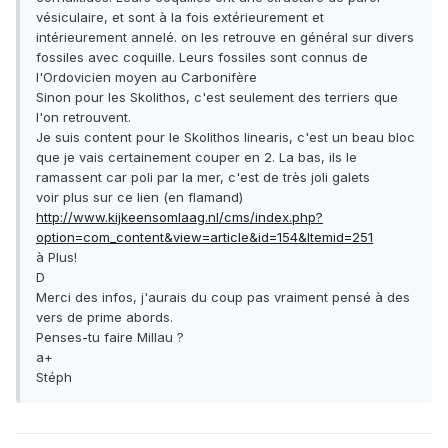
vésiculaire, et sont à la fois extérieurement et
intérieurement annelé. on les retrouve en général sur divers
fossiles avec coquille. Leurs fossiles sont connus de
l'Ordovicien moyen au Carbonifère
Sinon pour les Skolithos, c'est seulement des terriers que
l'on retrouvent.
Je suis content pour le Skolithos linearis, c'est un beau bloc
que je vais certainement couper en 2. La bas, ils le
ramassent car poli par la mer, c'est de très joli galets
voir plus sur ce lien (en flamand)
http://www.kijkeensomlaag.nl/cms/index.php?
option=com_content&view=article&id=154&Itemid=251
à Plus!
D
Merci des infos, j'aurais du coup pas vraiment pensé à des
vers de prime abords.
Penses-tu faire Millau ?
a+
Stéph