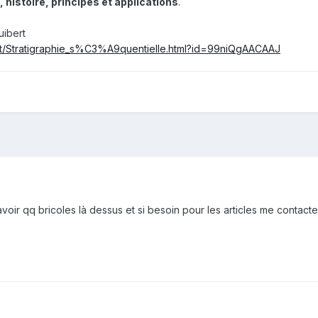
stoire, príncipes et applications
.
uibert
ut/Stratigraphie_s%C3%A9quentielle.html?id=99niQgAACAAJ
avoir qq bricoles là dessus et si besoin pour les articles me contacte