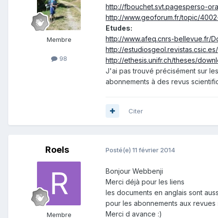
http://fbouchet.svt.pagesperso-or
http://www.geoforum.fr/topic/4002-
Etudes:
http://www.afeq.cnrs-bellevue.fr/D
Membre
http://estudiosgeol.revistas.csic.e
98
http://ethesis.unifr.ch/theses/dow
J'ai pas trouvé précisément sur les
abonnements à des revus scientif
Citer
Roels
Posté(e)
11 février 2014
Bonjour Webbenji
Merci déjà pour les liens
les documents en anglais sont auss
pour les abonnements aux revues sc
Merci d avance :)
Membre