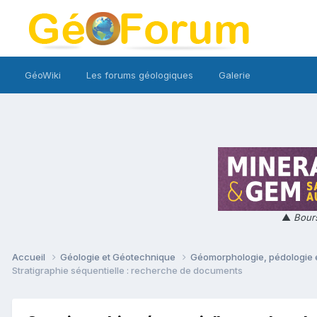
GéoWiki
Les forums géologiques
Galerie
▲
Bours
Accueil
Géologie et Géotechnique
Géomorphologie, pédologie e
Stratigraphie séquentielle : recherche de documents