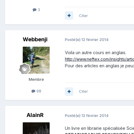
3
Citer
Webbenji
Posté(e)
12 février 2014
Voila un autre cours en anglais.
http://www.neftex.com/insights/art
Pour des articles en anglais je peu
Membre
98
Citer
AlainR
Posté(e)
12 février 2014
Un livre en librairie spécialisée Sc