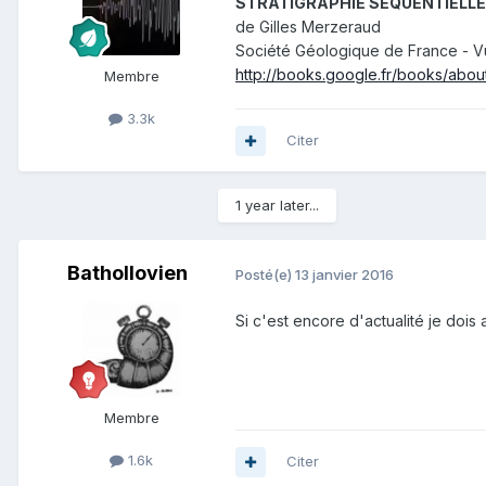
STRATIGRAPHIE SEQUENTIELLE, hi
de Gilles Merzeraud
Société Géologique de France - V
http://books.google.fr/books/abo
Membre
3.3k
Citer
1 year later...
Bathollovien
Posté(e)
13 janvier 2016
Si c'est encore d'actualité je dois 
Membre
1.6k
Citer