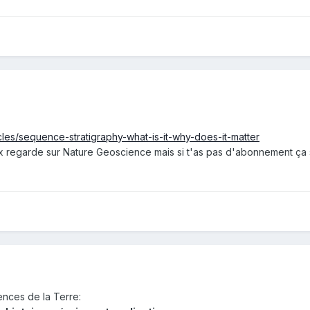
icles/sequence-stratigraphy-what-is-it-why-does-it-matter
x regarde sur Nature Geoscience mais si t'as pas d'abonnement ça ser
iences de la Terre: