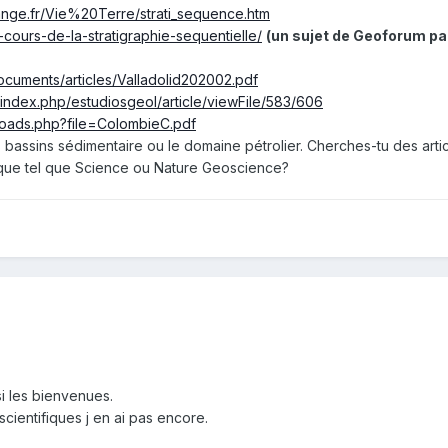
ange.fr/Vie%20Terre/strati_sequence.htm
cours-de-la-stratigraphie-sequentielle/
(un sujet de Geoforum pa
ocuments/articles/Valladolid202002.pdf
s/index.php/estudiosgeol/article/viewFile/583/606
nloads.php?file=ColombieC.pdf
 bassins sédimentaire ou le domaine pétrolier. Cherches-tu des artic
ique tel que Science ou Nature Geoscience?
i les bienvenues.
ientifiques j en ai pas encore.