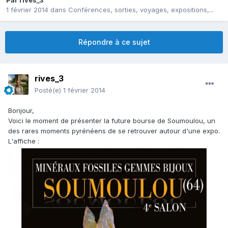
Par
rives_3
1 février 2014
dans
Conférences, sorties, voyages, expositions,...
Répondre à ce sujet
rives_3
Posté(e)
1 février 2014
Bonjour,
Voici le moment de présenter la future bourse de Soumoulou, un
des rares moments pyrénéens de se retrouver autour d'une expo.
L'affiche :