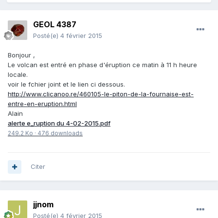
GEOL 4387
Posté(e)
4 février 2015
Bonjour ,
Le volcan est entré en phase d'éruption ce matin à 11 h heure
locale.
voir le fchier joint et le lien ci dessous.
http://www.clicanoo.re/460105-le-piton-de-la-fournaise-est-
entre-en-eruption.html
Alain
alerte e_ruption du 4-02-2015.pdf
249.2 Ko
·
476 downloads
Citer
jjnom
Posté(e)
4 février 2015