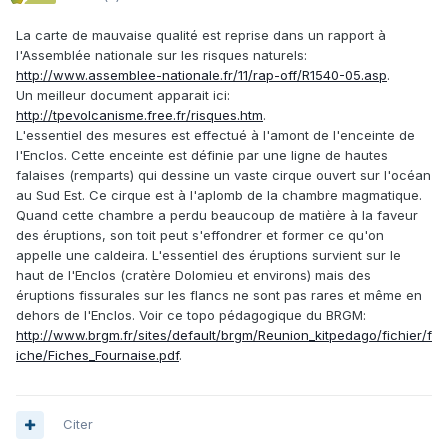
La carte de mauvaise qualité est reprise dans un rapport à
l'Assemblée nationale sur les risques naturels:
http://www.assemblee-nationale.fr/11/rap-off/R1540-05.asp
.
Un meilleur document apparait ici:
http://tpevolcanisme.free.fr/risques.htm
.
L'essentiel des mesures est effectué à l'amont de l'enceinte de
l'Enclos. Cette enceinte est définie par une ligne de hautes
falaises (remparts) qui dessine un vaste cirque ouvert sur l'océan
au Sud Est. Ce cirque est à l'aplomb de la chambre magmatique.
Quand cette chambre a perdu beaucoup de matière à la faveur
des éruptions, son toit peut s'effondrer et former ce qu'on
appelle une caldeira. L'essentiel des éruptions survient sur le
haut de l'Enclos (cratère Dolomieu et environs) mais des
éruptions fissurales sur les flancs ne sont pas rares et même en
dehors de l'Enclos. Voir ce topo pédagogique du BRGM:
http://www.brgm.fr/sites/default/brgm/Reunion_kitpedago/fichier/f
iche/Fiches_Fournaise.pdf
.
Citer