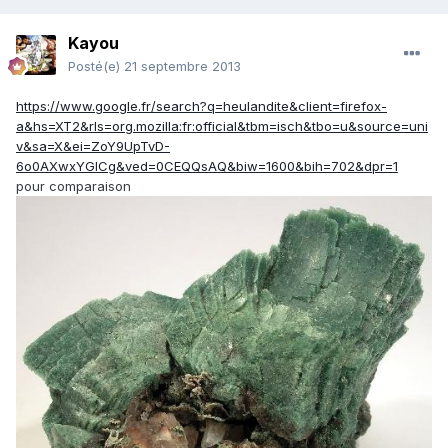
Kayou
Posté(e)
21 septembre 2013
https://www.google.fr/search?q=heulandite&client=firefox-
a&hs=XT2&rls=org.mozilla:fr:official&tbm=isch&tbo=u&source=uni
v&sa=X&ei=ZoY9UpTvD-
6o0AXwxYGICg&ved=0CEQQsAQ&biw=1600&bih=702&dpr=1
pour comparaison