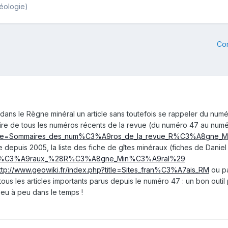
éologie)
Co
 dans le Règne minéral un article sans toutefois se rappeler du numé
ire de tous les numéros récents de la revue (du numéro 47 au numér
p?title=Sommaires_des_num%C3%A9ros_de_la_revue_R%C3%A8gne_
 depuis 2005, la liste des fiche de gîtes minéraux (fiches de Danie
min%C3%A9raux_%28R%C3%A8gne_Min%C3%A9ral%29
ttp://www.geowiki.fr/index.php?title=Sites_fran%C3%A7ais_RM
ou pa
tous les articles importants parus depuis le numéro 47 : un bon outil
 peu à peu dans le temps !