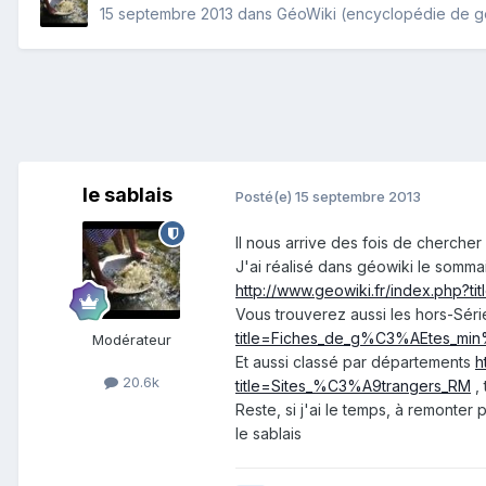
15 septembre 2013
dans
GéoWiki (encyclopédie de g
le sablais
Posté(e)
15 septembre 2013
Il nous arrive des fois de chercher
J'ai réalisé dans géowiki le somma
http://www.geowiki.fr/index.ph
Vous trouverez aussi les hors-Série
title=Fiches_de_g%C3%AEtes_
Modérateur
Et aussi classé par départements
h
20.6k
title=Sites_%C3%A9trangers_RM
, 
Reste, si j'ai le temps, à remonter
le sablais