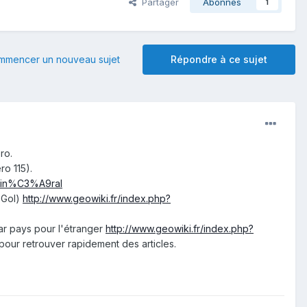
Partager
Abonnés
1
mmencer un nouveau sujet
Répondre à ce sujet
ro.
o 115).
Min%C3%A9ral
l Gol)
http://www.geowiki.fr/index.php?
r pays pour l'étranger
http://www.geowiki.fr/index.php?
 pour retrouver rapidement des articles.