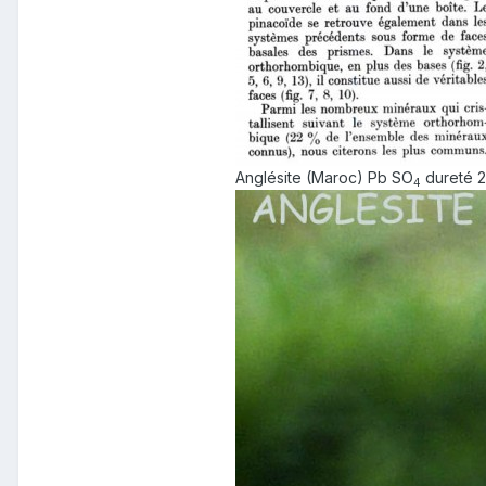
Anglésite (Maroc) Pb SO
dureté 2.
4