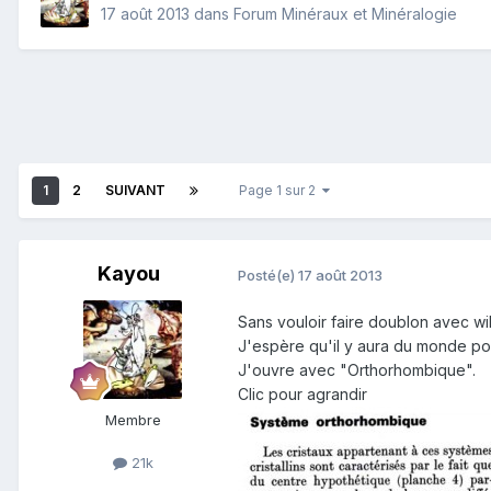
17 août 2013
dans
Forum Minéraux et Minéralogie
1
2
SUIVANT
Page 1 sur 2
Kayou
Posté(e)
17 août 2013
Sans vouloir faire doublon avec wiki
J'espère qu'il y aura du monde po
J'ouvre avec "Orthorhombique".
Clic pour agrandir
Membre
21k