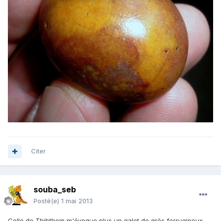
Citer
souba_seb
Posté(e)
1 mai 2013
Celle de Thibthom m'évoque plus un galet de grès ferrugineux