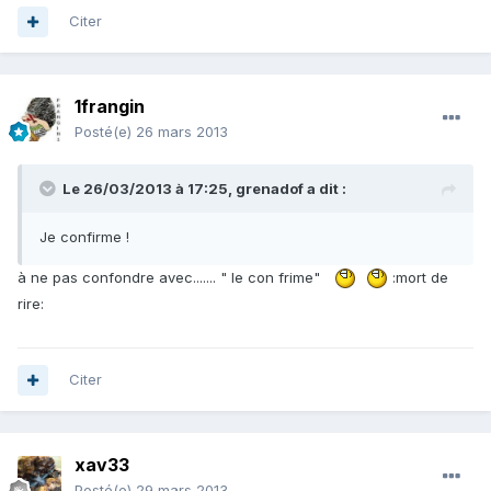
Citer
1frangin
Posté(e)
26 mars 2013
Le 26/03/2013 à 17:25, grenadof a dit :
Je confirme !
à ne pas confondre avec....... " le con frime"
:mort de
rire:
Citer
xav33
Posté(e)
29 mars 2013