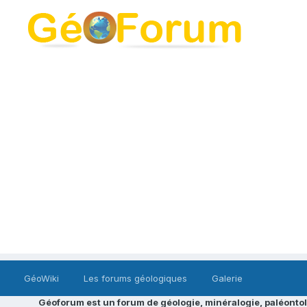
GéoWiki
Les forums géologiques
Galerie
Géoforum est un forum de géologie, minéralogie, paléontol