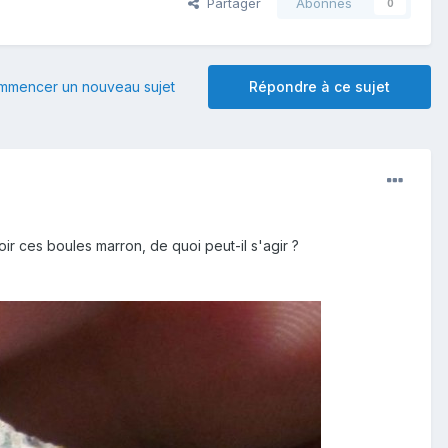
Partager
Abonnés
0
mmencer un nouveau sujet
Répondre à ce sujet
ir ces boules marron, de quoi peut-il s'agir ?