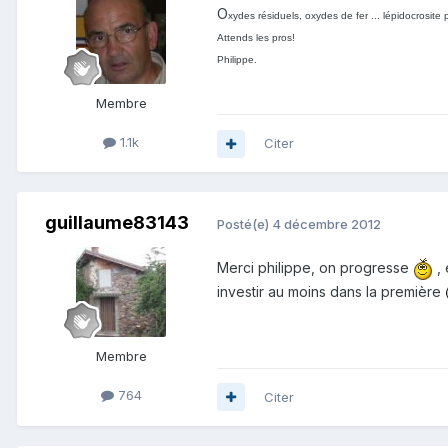
O
xydes résiduels, oxydes de fer ... lépidocrosite p
Attends les pros!
Philippe.
Membre
1.1k
Citer
guillaume83143
Posté(e)
4 décembre 2012
Merci philippe, on progresse
, 
investir au moins dans la première
Membre
764
Citer