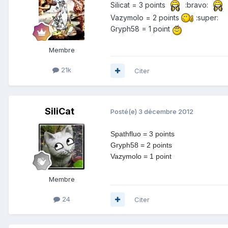
Silicat = 3 points
:bravo:
Vazymolo = 2 points
:super:
Gryph58 = 1 point
Membre
21k
Citer
SiliCat
Posté(e)
3 décembre 2012
Spathfluo = 3 points
Gryph58 = 2 points
Vazymolo = 1 point
Membre
24
Citer