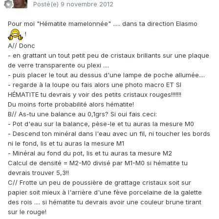
Posté(e)
9 novembre 2012
Pour moi "Hématite mamelonnée" ..... dans ta direction Elasmo
!
A// Donc
- en grattant un tout petit peu de cristaux brillants sur une plaque
de verre transparente ou plexi ....
- puis placer le tout au dessus d'une lampe de poche allumée....
- regarde à la loupe ou fais alors une photo macro ET SI
HÉMATITE tu devrais y voir des petits cristaux rouges!!!!!!!
Du moins forte probabilité alors hématite!
B// As-tu une balance au 0,1grs? Si oui fais ceci:
- Pot d'eau sur la balance, pèse-le et tu auras la mesure M0
- Descend ton minéral dans l'eau avec un fil, ni toucher les bords
ni le fond, lis et tu auras la mesure M1
- Minéral au fond du pot, lis et tu auras ta mesure M2
Calcul de densité = M2-M0 divisé par M1-M0 si hématite tu
devrais trouver 5,3!!
C// Frotte un peu de poussière de grattage cristaux soit sur
papier soit mieux à l'arrière d'une fève porcelaine de la galette
des rois .... si hématite tu devrais avoir une couleur brune tirant
sur le rouge!