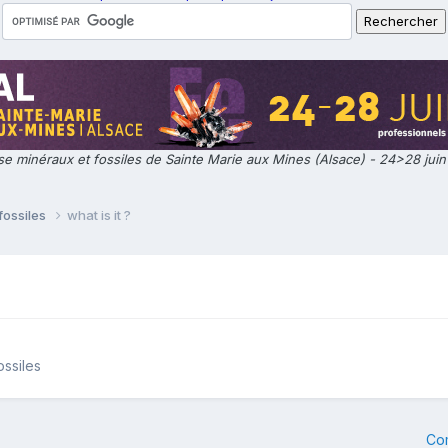
e minéraux et fossiles de Sainte Marie aux Mines (Alsace) - 24>28 jui
fossiles
what is it ?
ossiles
Co