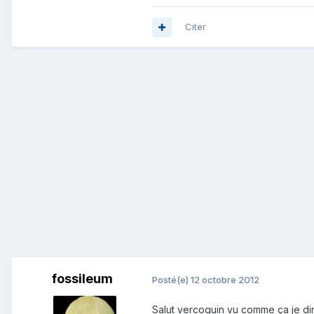
Citer
fossileum
Posté(e)
12 octobre 2012
Salut vercoquin vu comme ça je dir