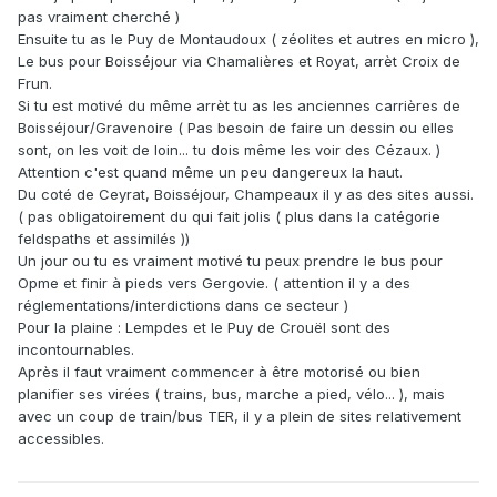
pas vraiment cherché )
Ensuite tu as le Puy de Montaudoux ( zéolites et autres en micro ),
Le bus pour Boisséjour via Chamalières et Royat, arrèt Croix de
Frun.
Si tu est motivé du même arrèt tu as les anciennes carrières de
Boisséjour/Gravenoire ( Pas besoin de faire un dessin ou elles
sont, on les voit de loin... tu dois même les voir des Cézaux. )
Attention c'est quand même un peu dangereux la haut.
Du coté de Ceyrat, Boisséjour, Champeaux il y as des sites aussi.
( pas obligatoirement du qui fait jolis ( plus dans la catégorie
feldspaths et assimilés ))
Un jour ou tu es vraiment motivé tu peux prendre le bus pour
Opme et finir à pieds vers Gergovie. ( attention il y a des
réglementations/interdictions dans ce secteur )
Pour la plaine : Lempdes et le Puy de Crouël sont des
incontournables.
Après il faut vraiment commencer à être motorisé ou bien
planifier ses virées ( trains, bus, marche a pied, vélo... ), mais
avec un coup de train/bus TER, il y a plein de sites relativement
accessibles.