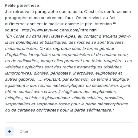
Petite parenthèse :
J'ai retrouvé le paragraphe que tu as lu. C'est très confu comme
paragraphe et majoritairement faux. On en revient au fait
qu'internet contient le meilleur comme le pire. Attention !!!
source :
http://www.lave-volcans.com/intro.html
"En Corse ou dans les Hautes-Alpes, au contact d'anciens pillow-
lavas doléritiques et basaltiques, des roches se sont trouvées
métamorphisées. On les regroupe sous le terme général
d'ophiolites lorsqu'elles sont serpentinisées et de couleur verte,
ou de radiolarites, lorsqu'elles prennent une teinte rougeâtre. Les
véritables ophiolites sont des roches magmatiques (dolérites,
lamprophyres, diorites, péridotites, lherzolites, euphotides et
autres gabbros, …). Pourtant, par extension, ce terme s'applique
également à des roches métamorphiques ou sédimentaires ayant
été en contact avec la lave. Il s'agit alors des amphibolites,
éclogites, schistes à glaucophane, chloritoschistes, prasinites,
serpentinites et serpentine-roche pour la partie métamorphisme
ou de certaines ophicalcites pour la partie sédimentaire."
Citer