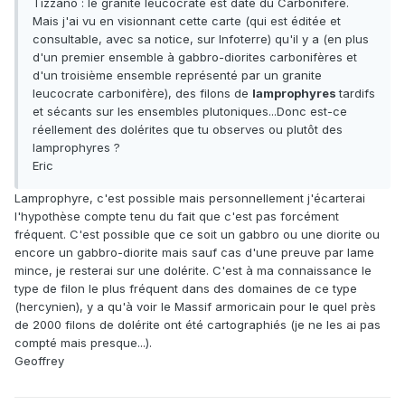
Tizzano : le granite leucocrate est daté du Carbonifère.
Mais j'ai vu en visionnant cette carte (qui est éditée et
consultable, avec sa notice, sur Infoterre) qu'il y a (en plus
d'un premier ensemble à gabbro-diorites carbonifères et
d'un troisième ensemble représenté par un granite
leucocrate carbonifère), des filons de
lamprophyres
tardifs
et sécants sur les ensembles plutoniques...Donc est-ce
réellement des dolérites que tu observes ou plutôt des
lamprophyres ?
Eric
Lamprophyre, c'est possible mais personnellement j'écarterai
l'hypothèse compte tenu du fait que c'est pas forcément
fréquent. C'est possible que ce soit un gabbro ou une diorite ou
encore un gabbro-diorite mais sauf cas d'une preuve par lame
mince, je resterai sur une dolérite. C'est à ma connaissance le
type de filon le plus fréquent dans des domaines de ce type
(hercynien), y a qu'à voir le Massif armoricain pour le quel près
de 2000 filons de dolérite ont été cartographiés (je ne les ai pas
compté mais presque...).
Geoffrey