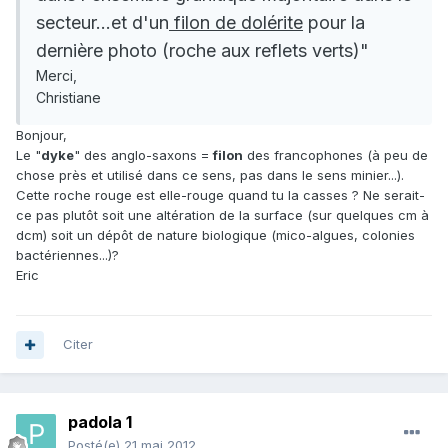
secteur...et d'un
filon de dolérite
pour la
dernière photo (roche aux reflets verts)"
Merci,
Christiane
Bonjour,
Le "
dyke
" des anglo-saxons =
filon
des francophones (à peu de
chose près et utilisé dans ce sens, pas dans le sens minier...).
Cette roche rouge est elle-rouge quand tu la casses ? Ne serait-
ce pas plutôt soit une altération de la surface (sur quelques cm à
dcm) soit un dépôt de nature biologique (mico-algues, colonies
bactériennes...)?
Eric
Citer
padola 1
Posté(e)
21 mai 2012