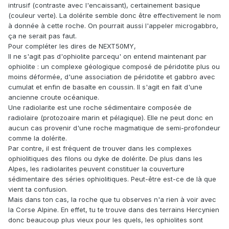
intrusif (contraste avec l'encaissant), certainement basique
(couleur verte). La dolérite semble donc être effectivement le nom
à donnée à cette roche. On pourrait aussi l'appeler microgabbro,
ça ne serait pas faut.
Pour compléter les dires de NEXT50MY,
Il ne s'agit pas d'ophiolite parcequ' on entend maintenant par
ophiolite : un complexe géologique composé de péridotite plus ou
moins déformée, d'une association de péridotite et gabbro avec
cumulat et enfin de basalte en coussin. Il s'agit en fait d'une
ancienne croute océanique.
Une radiolarite est une roche sédimentaire composée de
radiolaire (protozoaire marin et pélagique). Elle ne peut donc en
aucun cas provenir d'une roche magmatique de semi-profondeur
comme la dolérite.
Par contre, il est fréquent de trouver dans les complexes
ophiolitiques des filons ou dyke de dolérite. De plus dans les
Alpes, les radiolarites peuvent constituer la couverture
sédimentaire des séries ophiolitiques. Peut-être est-ce de là que
vient ta confusion.
Mais dans ton cas, la roche que tu observes n'a rien à voir avec
la Corse Alpine. En effet, tu te trouve dans des terrains Hercynien
donc beaucoup plus vieux pour les quels, les ophiolites sont