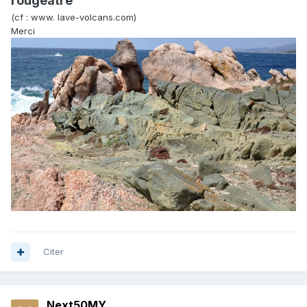
rougeâtre
"
(cf : www. lave-volcans.com)
Merci
Citer
Next50MY