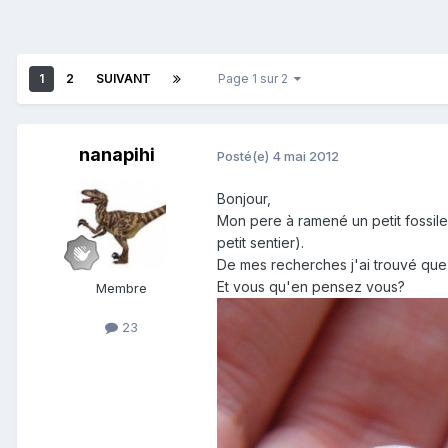
1
2
SUIVANT
Page 1 sur 2
nanapihi
Posté(e)
4 mai 2012
Bonjour,
Mon pere à ramené un petit fossile du
petit sentier).
De mes recherches j'ai trouvé que 
Et vous qu'en pensez vous?
Membre
23