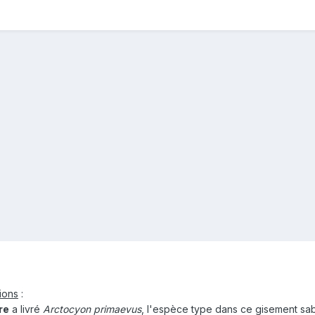
ions
:
re
a livré
Arctocyon primaevus
, l'espèce type dans ce gisement sab