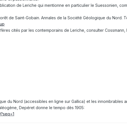
blication de Leriche qui mentionne en particulier le Suessonien, co
 Forêt de Saint-Gobain. Annales de la Société Géologique du Nord. 
2up
lifères cités par les contemporains de Leriche, consulter Cossmann, 
ue du Nord (accessibles en ligne sur Gallica) et les innombrables ar
Paléogène, Depéret donne le tempo dès 1905:
59?seq=1