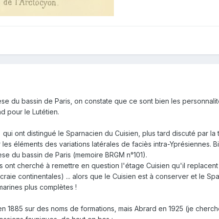
èse du bassin de Paris, on constate que ce sont bien les personnali
d pour le Lutétien.
 qui ont distingué le Sparnacien du Cuisien, plus tard discuté par l
s éléments des variations latérales de faciès intra-Yprésiennes. Big
hèse du bassin de Paris (memoire BRGM n°101).
ont cherché à remettre en question l'étage Cuisien qu'il replacent 
craie continentales) ... alors que le Cuisien est à conserver et le Sp
marines plus complètes !
 en 1885 sur des noms de formations, mais Abrard en 1925 (je cherch