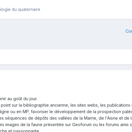
logie du quaternaire
Co
nir au goût du jour.
point sur la bibliographie ancienne, les sites webs, les publications 
ligne ou en MP, favoriser le développement de la prospection paléo
es séquences de dépôts des vallées de la Marne, de l'Aisne et de l
 des images de la faune présentée sur Geoforum ou les forums amis o
iche et passionnante.