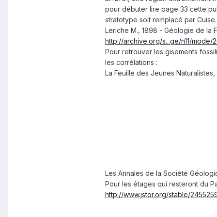
pour débuter lire page 33 cette pu
stratotype soit remplacé par Cuise.
Leriche M., 1898 - Géologie de la
http://archive.org/s...ge/n11/mode/
Pour retrouver les gisements fossi
les corrélations :
La Feuille des Jeunes Naturalistes,
Les Annales de la Société Géologiq
Pour les étages qui resteront du 
http://www.jstor.org/stable/24552