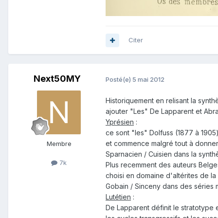
Citer
Next50MY
Posté(e)
5 mai 2012
Historiquement en relisant la synth
ajouter "Les" De Lapparent et Abra
Yprésien
:
ce sont "les" Dolfuss (1877 à 1905)
et commence malgré tout à donner le
Membre
Sparnacien / Cuisien dans la synt
7k
Plus recemment des auteurs Belges 
choisi en domaine d'altérites de la 
Gobain / Sinceny dans des séries 
Lutétien
:
De Lapparent définit le stratotype