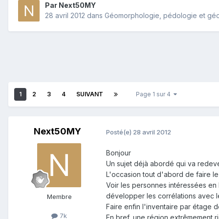
Par
Next50MY
28 avril 2012
dans
Géomorphologie, pédologie et géo
1
2
3
4
SUIVANT
Page 1 sur 4
Next50MY
Posté(e)
28 avril 2012
Bonjour
Un sujet déjà abordé qui va redeve
L'occasion tout d'abord de faire le 
Voir les personnes intéressées en 
développer les corrélations avec l
Membre
Faire enfin l'inventaire par étage
7k
En bref, une région extrêmement r