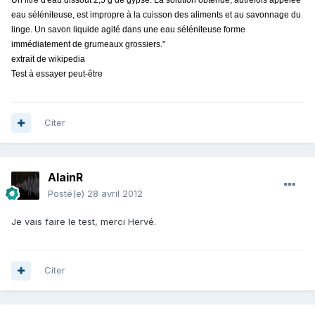
Un litre d'eau dissout 2,5 g de gypse. La solution obtenue, autrefois appelée
eau séléniteuse, est impropre à la cuisson des aliments et au savonnage du
linge. Un savon liquide agité dans une eau séléniteuse forme
immédiatement de grumeaux grossiers."
extrait de wikipedia
Test à essayer peut-être
Citer
AlainR
Posté(e)
28 avril 2012
Je vais faire le test, merci Hervé.
Citer