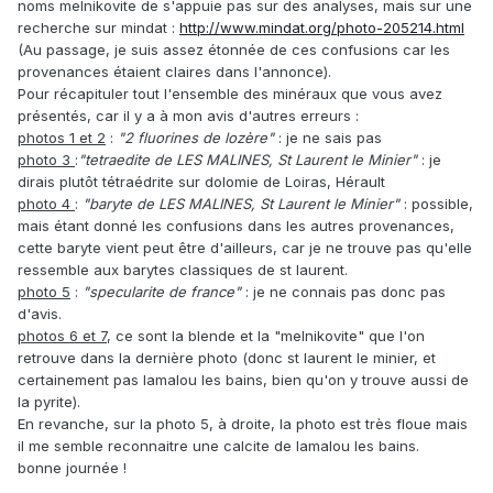
noms melnikovite de s'appuie pas sur des analyses, mais sur une
recherche sur mindat :
http://www.mindat.org/photo-205214.html
(Au passage, je suis assez étonnée de ces confusions car les
provenances étaient claires dans l'annonce).
Pour récapituler tout l'ensemble des minéraux que vous avez
présentés, car il y a à mon avis d'autres erreurs :
photos 1 et 2
:
"2 fluorines de lozère"
: je ne sais pas
photo 3
:
"tetraedite de LES MALINES, St Laurent le Minier"
: je
dirais plutôt tétraédrite sur dolomie de Loiras, Hérault
photo 4
:
"baryte de LES MALINES, St Laurent le Minier"
: possible,
mais étant donné les confusions dans les autres provenances,
cette baryte vient peut être d'ailleurs, car je ne trouve pas qu'elle
ressemble aux barytes classiques de st laurent.
photo 5
:
"specularite de france"
: je ne connais pas donc pas
d'avis.
photos 6 et 7
, ce sont la blende et la "melnikovite" que l'on
retrouve dans la dernière photo (donc st laurent le minier, et
certainement pas lamalou les bains, bien qu'on y trouve aussi de
la pyrite).
En revanche, sur la photo 5, à droite, la photo est très floue mais
il me semble reconnaitre une calcite de lamalou les bains.
bonne journée !