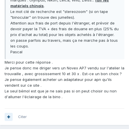
marques : Olympus, Nikon, Leica, Wild, Zeiss...
fuir les
matériels chinois
.
Le mot clé de recherche est "stereozoom" (si on tape
"binocular" on trouve des jumelles).
Attention aux frais de port depuis l'étranger, et prévoir de
devoir payer la TVA + des frais de douane en plus (25% du
prix d'achat au total) pour les objets achetés à l'étranger.
on passe parfois au travers, mais ça ne marche pas à tous
les coups.
Pascal
Merci pour cette réponse .
Je pense donc me diriger vers un Novex AP7 vendu sur l'atelier la
trouvaille , avec grossissement 10 et 30 x . Est-ce un bon choix ?
Je pense également acheter un adaptateur pour apn qu'ils
vendent sur ce site .
Le seul bémol est que je ne sais pas si on peut choisir ou non
d'allumer l'éclairage de la bino .
Citer