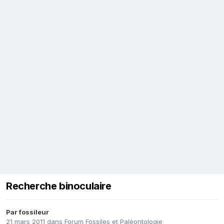
Recherche binoculaire
Par
fossileur
21 mars 2011
dans
Forum Fossiles et Paléontologie