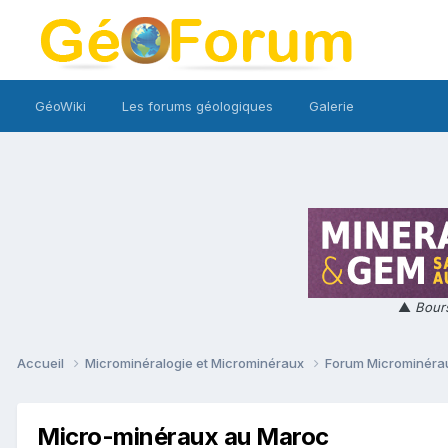
GéoWiki
Les forums géologiques
Galerie
▲
Bours
Accueil
Microminéralogie et Microminéraux
Forum Microminér
Micro-minéraux au Maroc