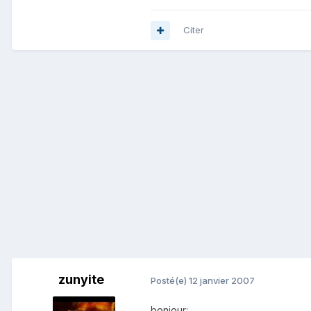
Citer
zunyite
Posté(e)
12 janvier 2007
bonjour: