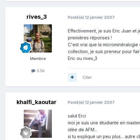
rives_3
Posté(e)
12 janvier 2007
Effectivement, je suis Eric Juan et
premières réponses !
C'est vrai que la microminéralogie 
collection, je suis preneur pour fair
Eric ou rives_3
Membre
3.5k
Citer
khalfi_kaoutar
Posté(e)
12 janvier 2007
salut Erci
moi je suis une étudiante en master
idée de AFM...
si tu expliqué un peu plus... autr