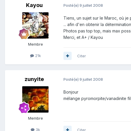
Kayou
Posté(e)
9 juillet 2008
Tiens, un sujet sur le Maroc, où je
... afin d'en obtenir la détermination
Photos pas top top, mais max poss
Merci, et A+ / Kayou
Membre
21k
Citer
zunyite
Posté(e)
9 juillet 2008
Bonjour
mélange pyromorpite/vanadinite fi
Membre
3k
Citer