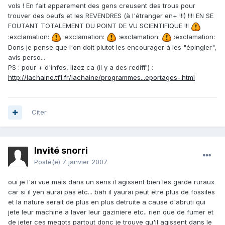
vols ! En fait apparement des gens creusent des trous pour
trouver des oeufs et les REVENDRES (à l'étranger en+ !!!) !!!! EN SE
FOUTANT TOTALEMENT DU POINT DE VU SCIENTIFIQUE !!!
:exclamation:
:exclamation:
:exclamation:
:exclamation:
Dons je pense que l'on doit plutot les encourager à les "épingler",
avis perso...
PS : pour + d'infos, lizez ca (il y a des rediff') :
http://lachaine.tf1.fr/lachaine/programmes...eportages-.html
Citer
Invité snorri
Posté(e)
7 janvier 2007
oui je l'ai vue mais dans un sens il agissent bien les garde ruraux
car si il yen aurai pas etc... bah il yaurai peut etre plus de fossiles
et la nature serait de plus en plus detruite a cause d'abruti qui
jete leur machine a laver leur gaziniere etc.. rien que de fumer et
de jeter ces megots partout donc je trouve qu'il agissent dans le