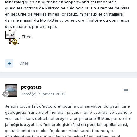
minéralogiques en Autriche : Knappenwand et Habachtal
",
quelques notions de Patrimoine Géologique
,
un exemple de mise
en sécurité de vieilles mines
,
cristaux, minéraux et cristalliers
dans le massif du Mont-Blanc
, ou encore
l'histoire du commerce
des minéraux
par exemple...
, Théo.
Citer
pegasus
Posté(e)
7 janvier 2007
Je suis tout à fait d'accord et pour la conservation du patrimoine
géologique francais et mondial, je suis même scandalisé quand je
vois les trésors détruits et broyés à peyrebrune !!! Mais par contre
je
méprise :ye!:
les "minéralogistes", si on peut les apeller ainsi,
qui utilisent des explosifs, dans un but lucratif ou non, et
détruisent parfois par la même occasion l'écosystème local,